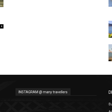
Thru
4
My
Eyes
D
INSTAGRAM @ many travellers
E
A