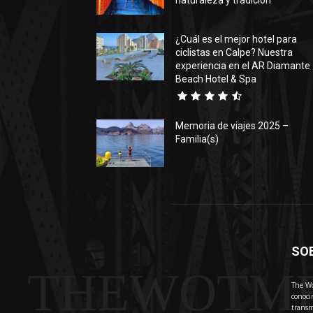
naturaleza y tradición
¿Cuál es el mejor hotel para
ciclistas en Calpe? Nuestra
experiencia en el AR Diamante
Beach Hotel & Spa
Memoria de viajes 2025 –
Familia(s)
SO
THEWOTM
The Wo
conoci
transm