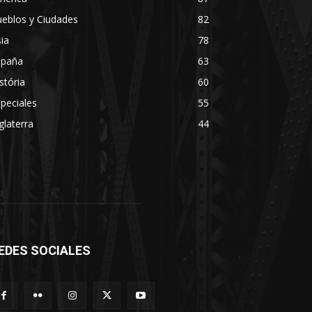
eblos y Ciudades
82
ia
78
spaña
63
stória
60
peciales
55
glaterra
44
EDES SOCIALES