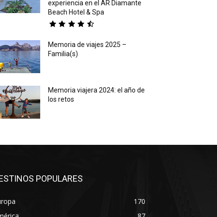
experiencia en el AR Diamante
Beach Hotel & Spa
Memoria de viajes 2025 –
Familia(s)
Memoria viajera 2024: el año de
los retos
ESTINOS POPULARES
uropa
170
mérica
87