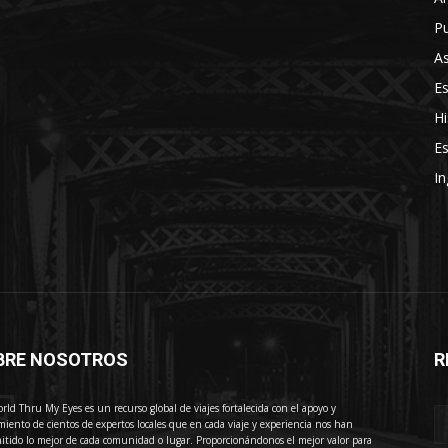
Pu
As
E
Hi
Es
In
BRE NOSOTROS
R
E
rld Thru My Eyes es un recurso global de viajes fortalecida con el apoyo y
miento de cientos de expertos locales que en cada viaje y experiencia nos han
itido lo mejor de cada comunidad o lugar. Proporcionándonos el mejor valor para