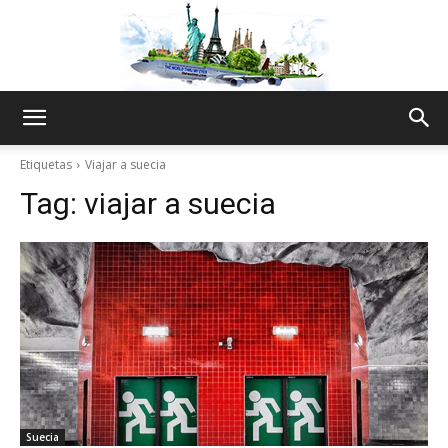
The
Etiquetas
Viajar a suecia
Tag:
viajar a suecia
World
Thru
My
Suecia