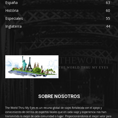
España
63
História
60
Especiales
55
Inglaterra
44
THEWOTME
THE WORLD THRU MY EYES
SOBRE NOSOTROS
The World Thru My Eyes es un recurso global de viajes fortalecida con el apoyo y
conocimiento de cientos de expertos locales que en cada viaje y experiencia nos han
transmitido lo mejor de cada comunidad o lugar. Proporcionándonos el mejor valor para