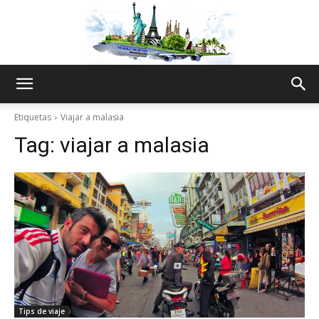
The
Etiquetas
Viajar a malasia
Tag:
viajar a malasia
World
Thru
My
Tips de viaje