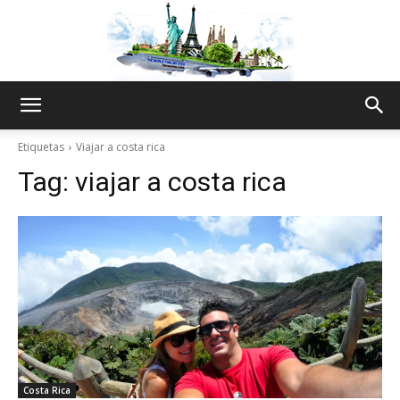
The
Etiquetas
Viajar a costa rica
Tag:
viajar a costa rica
World
Thru
My
Costa Rica