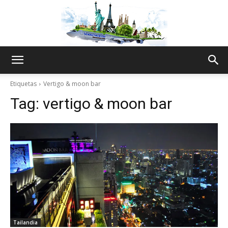
The
Etiquetas
Vertigo & moon bar
Tag:
vertigo & moon bar
World
Thru
My
Tailandia