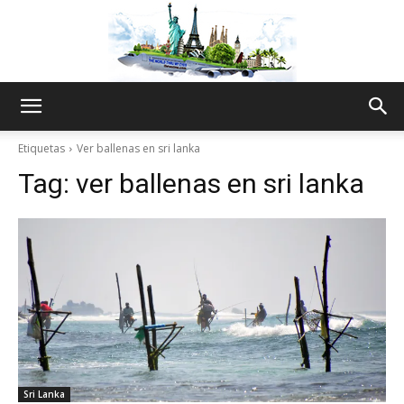
The
Etiquetas
Ver ballenas en sri lanka
Tag:
ver ballenas en sri lanka
World
Thru
My
Sri Lanka