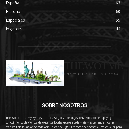
España
63
História
60
Especiales
55
Inglaterra
44
THEWOTME
THE WORLD THRU MY EYES
SOBRE NOSOTROS
The World Thru My Eyes es un recurso global de viajes fortalecida con el apoyo y
conocimiento de cientos de expertos locales que en cada viaje y experiencia nos han
transmitido lo mejor de cada comunidad o lugar. Proporcionándonos el mejor valor para