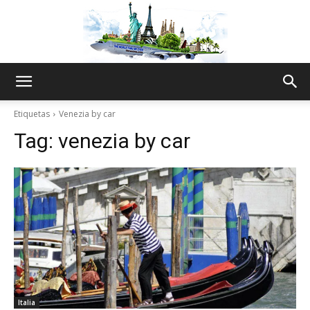
The
Etiquetas
Venezia by car
Tag:
venezia by car
World
Thru
My
Italia