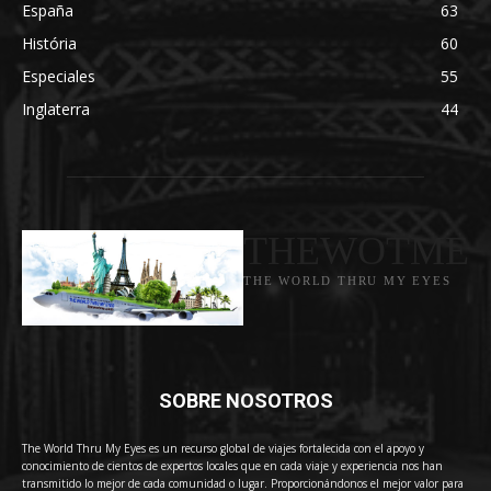
España
63
História
60
Especiales
55
Inglaterra
44
THEWOTME
THE WORLD THRU MY EYES
SOBRE NOSOTROS
The World Thru My Eyes es un recurso global de viajes fortalecida con el apoyo y
conocimiento de cientos de expertos locales que en cada viaje y experiencia nos han
transmitido lo mejor de cada comunidad o lugar. Proporcionándonos el mejor valor para