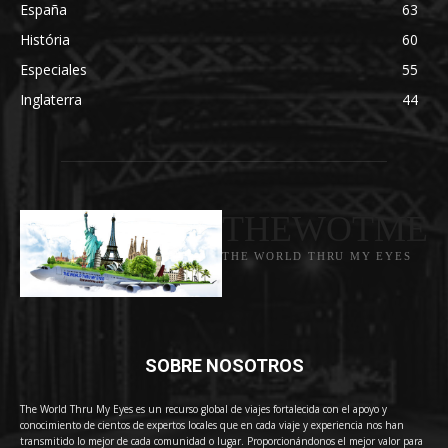
España
63
História
60
Especiales
55
Inglaterra
44
THEWOTME
THE WORLD THRU MY EYES
SOBRE NOSOTROS
The World Thru My Eyes es un recurso global de viajes fortalecida con el apoyo y
conocimiento de cientos de expertos locales que en cada viaje y experiencia nos han
transmitido lo mejor de cada comunidad o lugar. Proporcionándonos el mejor valor para