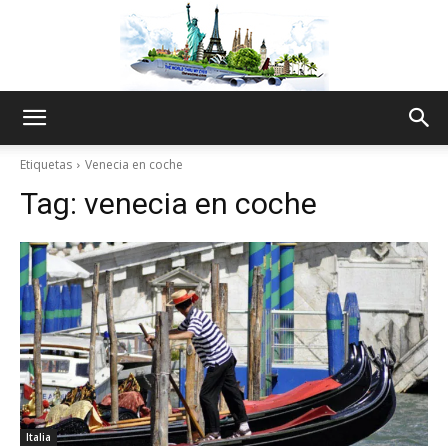
The
Etiquetas
Venecia en coche
Tag:
venecia en coche
World
Thru
My
Italia