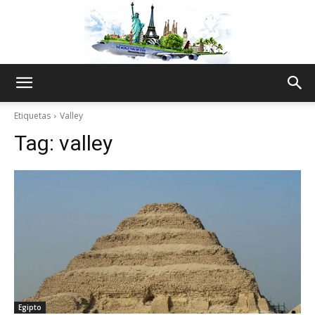
The
Etiquetas
Valley
Tag:
valley
World
Thru
My
Egipto