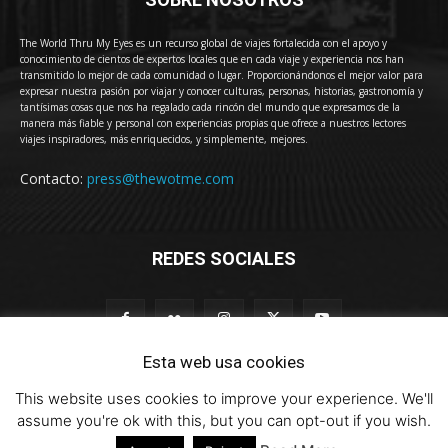
The World Thru My Eyes es un recurso global de viajes fortalecida con el apoyo y
conocimiento de cientos de expertos locales que en cada viaje y experiencia nos han
transmitido lo mejor de cada comunidad o lugar. Proporcionándonos el mejor valor para
expresar nuestra pasión por viajar y conocer culturas, personas, historias, gastronomía y
tantísimas cosas que nos ha regalado cada rincón del mundo que expresamos de la
manera más fiable y personal con experiencias propias que ofrece a nuestros lectores
viajes inspiradores, más enriquecidos, y simplemente, mejores.
Contacto:
press@thewotme.com
REDES SOCIALES
Esta web usa cookies
This website uses cookies to improve your experience. We'll
© 2011-2023 The World Thru My Eyes - Travel Magazine (Versión 4.0)
assume you're ok with this, but you can opt-out if you wish.