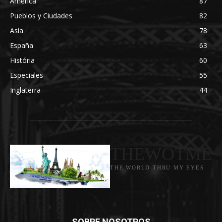
América
87
Pueblos y Ciudades
82
Asia
78
España
63
História
60
Especiales
55
Inglaterra
44
THEWOTME
THE WORLD THRU MY EYES
SOBRE NOSOTROS