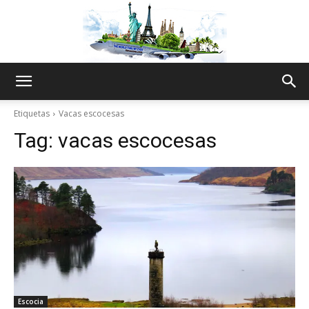
The
Etiquetas
Vacas escocesas
Tag:
vacas escocesas
World
Thru
My
Escocia