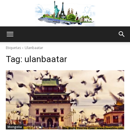
The
Etiquetas
Ulanbaatar
Tag:
ulanbaatar
World
Thru
My
Mongolia