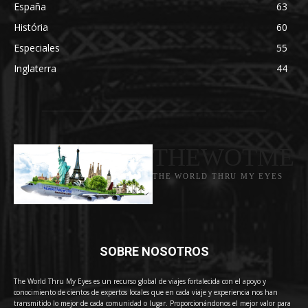
España
63
História
60
Especiales
55
Inglaterra
44
THEWOTME
THE WORLD THRU MY EYES
SOBRE NOSOTROS
The World Thru My Eyes es un recurso global de viajes fortalecida con el apoyo y
conocimiento de cientos de expertos locales que en cada viaje y experiencia nos han
transmitido lo mejor de cada comunidad o lugar. Proporcionándonos el mejor valor para