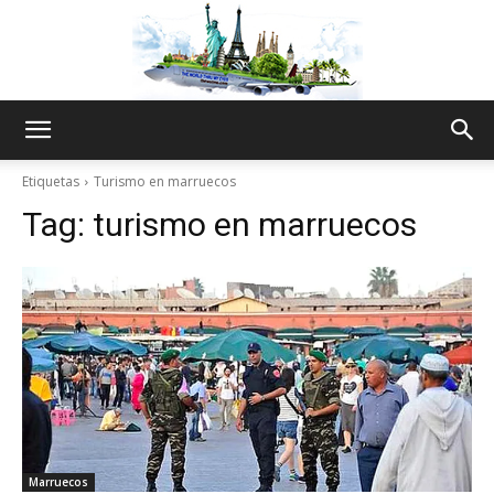
The
Etiquetas
Turismo en marruecos
Tag:
turismo en marruecos
World
Thru
My
Marruecos