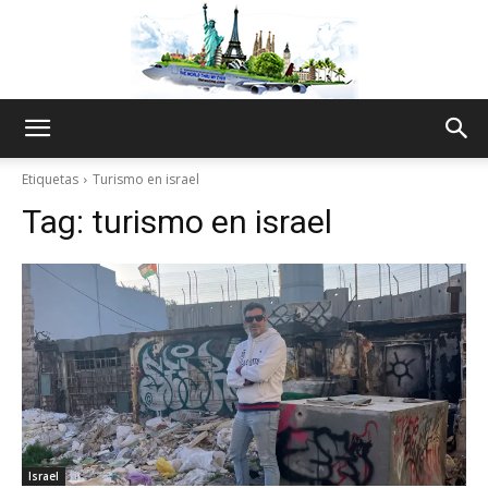
The
Etiquetas
Turismo en israel
Tag:
turismo en israel
World
Thru
My
Israel