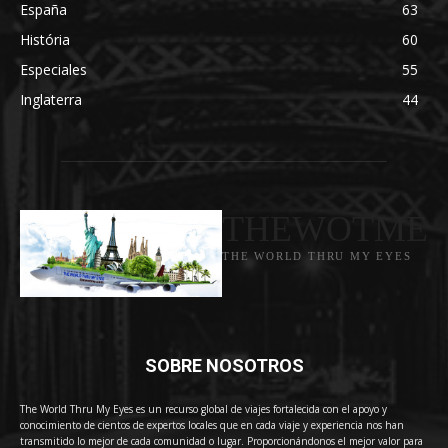
España
63
História
60
Especiales
55
Inglaterra
44
THEWOTME
THE WORLD THRU MY EYES
SOBRE NOSOTROS
The World Thru My Eyes es un recurso global de viajes fortalecida con el apoyo y
conocimiento de cientos de expertos locales que en cada viaje y experiencia nos han
transmitido lo mejor de cada comunidad o lugar. Proporcionándonos el mejor valor para