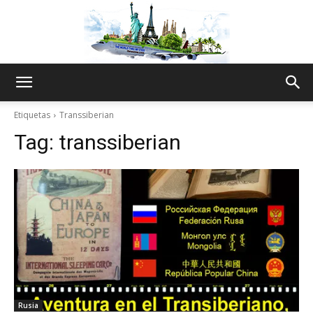
The
Etiquetas
Transsiberian
Tag:
transsiberian
World
Thru
My
Rusia