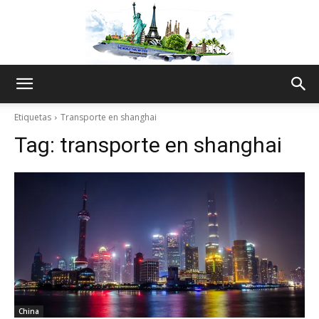
The
Etiquetas
Transporte en shanghai
Tag:
transporte en shanghai
World
Thru
My
China