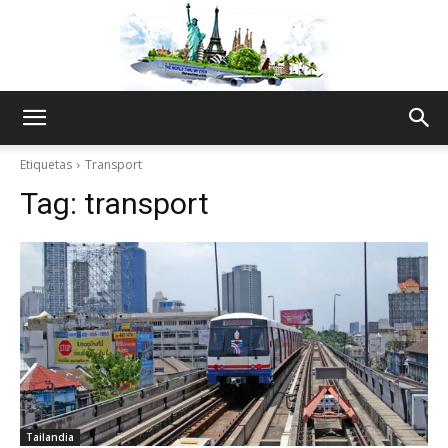
The
Etiquetas
Transport
Tag:
transport
World
Thru
My
Tailandia