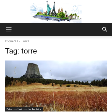
The
Etiquetas
Torre
Tag:
torre
World
Thru
My
Estados Unidos de América