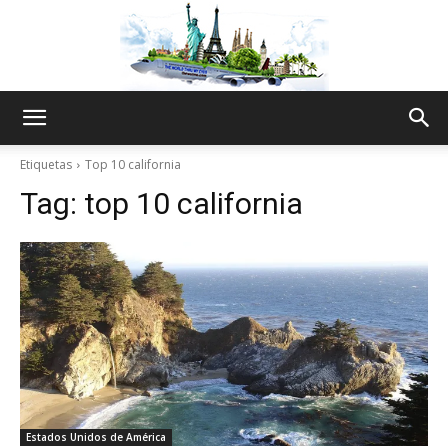
The
Etiquetas
Top 10 california
Tag:
top 10 california
World
Thru
My
Estados Unidos de América