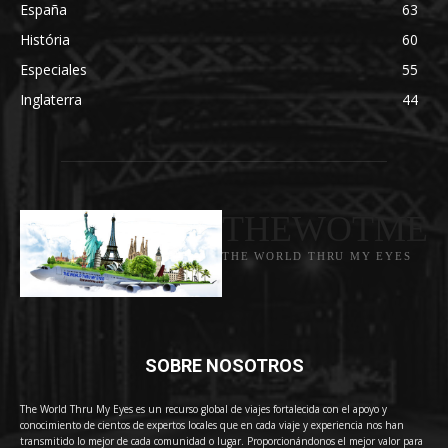
España
63
História
60
Especiales
55
Inglaterra
44
THEWOTME
THE WORLD THRU MY EYES
SOBRE NOSOTROS
The World Thru My Eyes es un recurso global de viajes fortalecida con el apoyo y
conocimiento de cientos de expertos locales que en cada viaje y experiencia nos han
transmitido lo mejor de cada comunidad o lugar. Proporcionándonos el mejor valor para