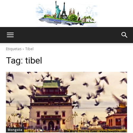
The
Etiquetas
Tibel
Tag:
tibel
World
Thru
My
Mongolia