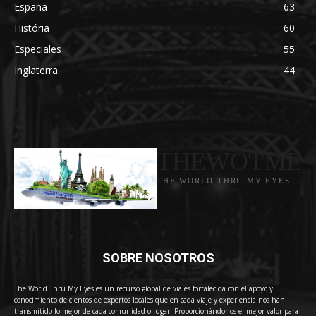
España
63
História
60
Especiales
55
Inglaterra
44
THEWOTME
THE WORLD THRU MY EYES
SOBRE NOSOTROS
The World Thru My Eyes es un recurso global de viajes fortalecida con el apoyo y
conocimiento de cientos de expertos locales que en cada viaje y experiencia nos han
transmitido lo mejor de cada comunidad o lugar. Proporcionándonos el mejor valor para