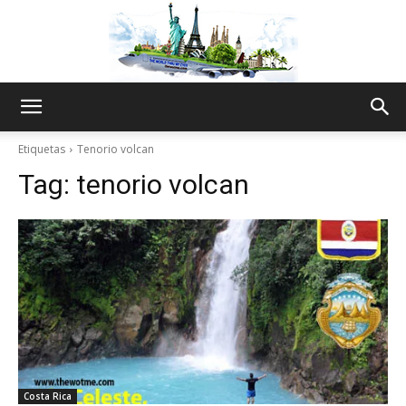
The
Etiquetas
Tenorio volcan
Tag:
tenorio volcan
World
Thru
My
Costa Rica