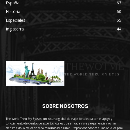
España
63
História
60
Especiales
55
Inglaterra
44
THEWOTME
THE WORLD THRU MY EYES
SOBRE NOSOTROS
The World Thru My Eyes es un recurso global de viajes fortalecida con el apoyo y
conocimiento de cientos de expertos locales que en cada viaje y experiencia nos han
transmitido lo mejor de cada comunidad o lugar. Proporcionándonos el mejor valor para