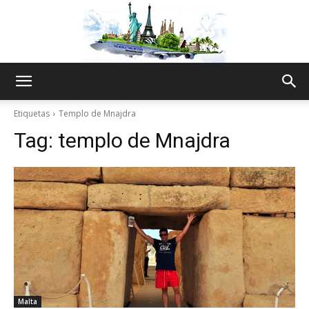
The
Etiquetas
Templo de Mnajdra
Tag:
templo de Mnajdra
World
Thru
My
Malta