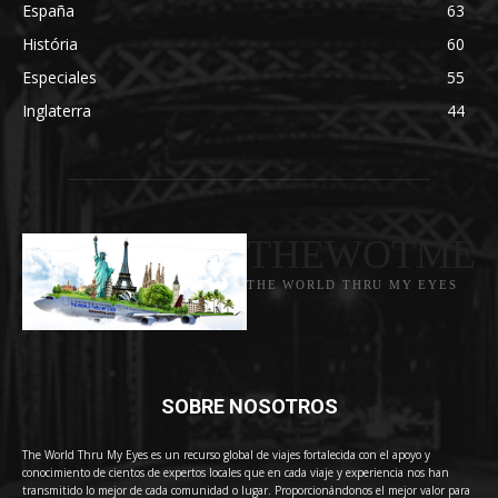
España
63
História
60
Especiales
55
Inglaterra
44
THEWOTME
THE WORLD THRU MY EYES
SOBRE NOSOTROS
The World Thru My Eyes es un recurso global de viajes fortalecida con el apoyo y
conocimiento de cientos de expertos locales que en cada viaje y experiencia nos han
transmitido lo mejor de cada comunidad o lugar. Proporcionándonos el mejor valor para