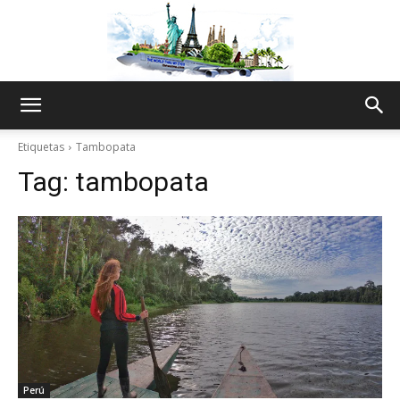
The
Etiquetas
Tambopata
Tag:
tambopata
World
Thru
My
Perú