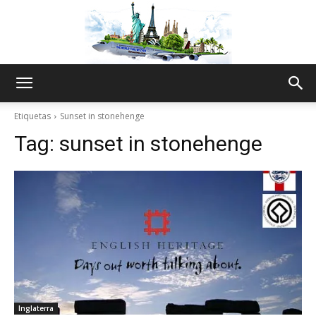
The
Etiquetas
Sunset in stonehenge
Tag:
sunset in stonehenge
World
Thru
My
Inglaterra