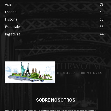
Asia
78
España
63
História
60
Especiales
55
Inglaterra
44
THEWOTME
THE WORLD THRU MY EYES
SOBRE NOSOTROS
The World Thru My Eyes es un recurso global de viajes fortalecida con el apoyo y