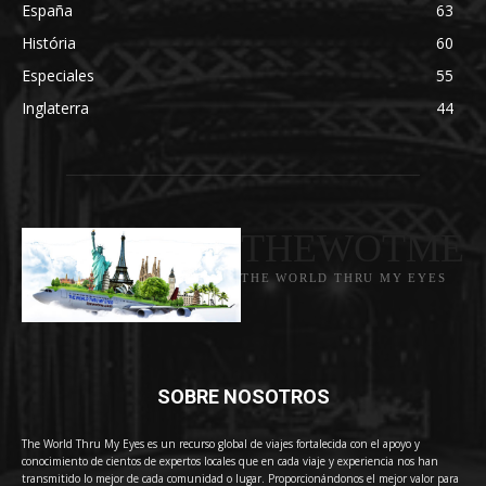
España
63
História
60
Especiales
55
Inglaterra
44
THEWOTME
THE WORLD THRU MY EYES
SOBRE NOSOTROS
The World Thru My Eyes es un recurso global de viajes fortalecida con el apoyo y
conocimiento de cientos de expertos locales que en cada viaje y experiencia nos han
transmitido lo mejor de cada comunidad o lugar. Proporcionándonos el mejor valor para