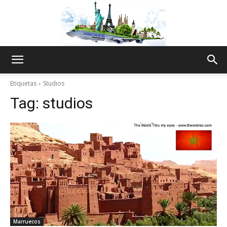
The
Etiquetas
Studios
Tag:
studios
World
Thru
My
Marruecos