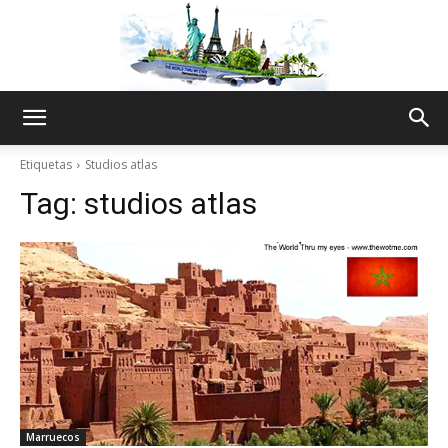
The
Etiquetas
Studios atlas
Tag:
studios atlas
World
Thru
My
Marruecos