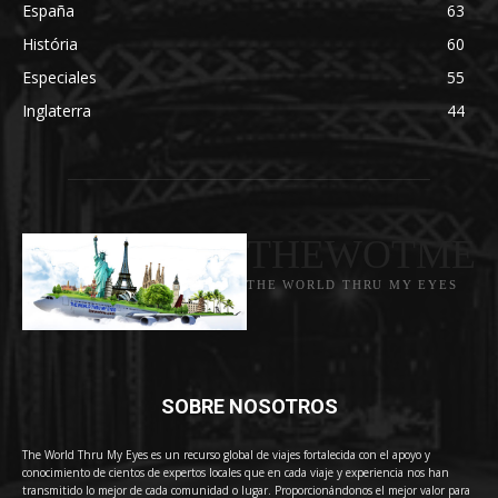
España
63
História
60
Especiales
55
Inglaterra
44
THEWOTME
THE WORLD THRU MY EYES
SOBRE NOSOTROS
The World Thru My Eyes es un recurso global de viajes fortalecida con el apoyo y
conocimiento de cientos de expertos locales que en cada viaje y experiencia nos han
transmitido lo mejor de cada comunidad o lugar. Proporcionándonos el mejor valor para