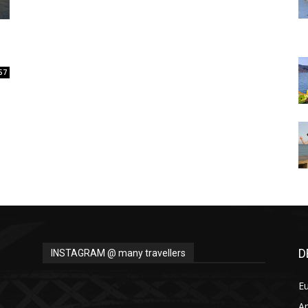
Thru
57
My
Eyes
D
INSTAGRAM @ many travellers
E
A