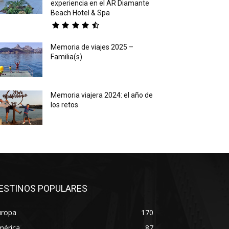
experiencia en el AR Diamante
Beach Hotel & Spa
Memoria de viajes 2025 –
Familia(s)
Memoria viajera 2024: el año de
los retos
ESTINOS POPULARES
uropa
170
mérica
87