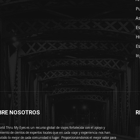
Pu
As
E
Hi
Es
In
BRE NOSOTROS
R
E
rld Thru My Eyes es un recurso global de viajes fortalecida con el apoyo y
miento de cientos de expertos locales que en cada viaje y experiencia nos han
itido lo mejor de cada comunidad o lugar. Proporcionándonos el mejor valor para