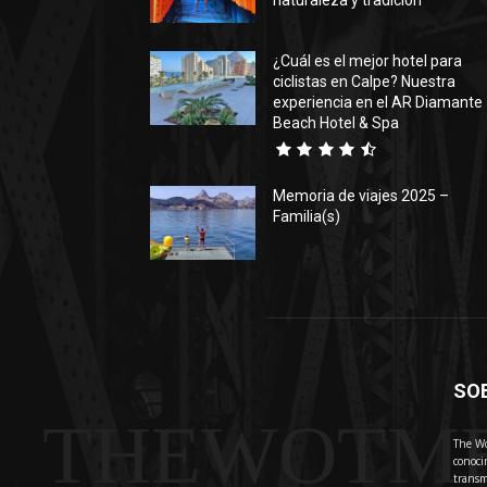
naturaleza y tradición
¿Cuál es el mejor hotel para
ciclistas en Calpe? Nuestra
experiencia en el AR Diamante
Beach Hotel & Spa
Memoria de viajes 2025 –
Familia(s)
SO
THEWOTM
The Wo
conoci
transm