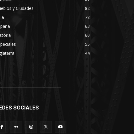
eblos y Ciudades
82
ia
78
spaña
63
stória
60
peciales
55
glaterra
44
EDES SOCIALES