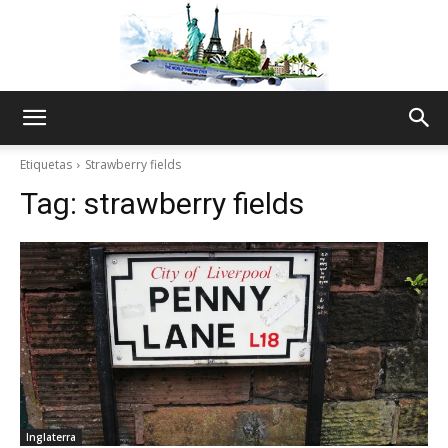
The
Etiquetas
Strawberry fields
Tag:
strawberry fields
World
Thru
My
Inglaterra