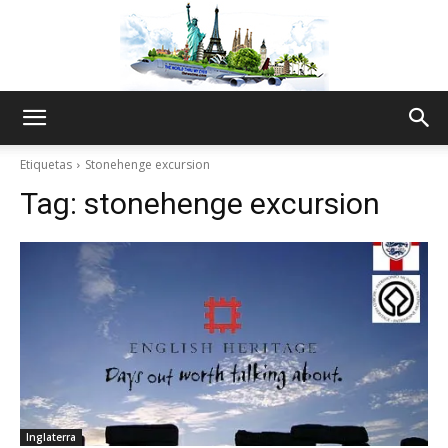
The
Etiquetas
Stonehenge excursion
Tag:
stonehenge excursion
World
Thru
My
Inglaterra