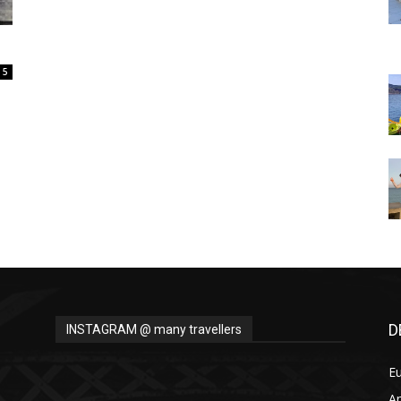
Thru
5
My
Eyes
D
INSTAGRAM @ many travellers
E
A