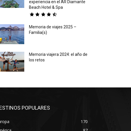
experiencia en el AR Diamante
Beach Hotel & Spa
Memoria de viajes 2025 –
Familia(s)
Memoria viajera 2024: el año de
los retos
ESTINOS POPULARES
uropa
170
mérica
87