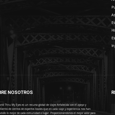
Pu
As
E
Hi
Es
In
BRE NOSOTROS
R
E
rld Thru My Eyes es un recurso global de viajes fortalecida con el apoyo y
miento de cientos de expertos locales que en cada viaje y experiencia nos han
itido lo mejor de cada comunidad o lugar. Proporcionándonos el mejor valor para