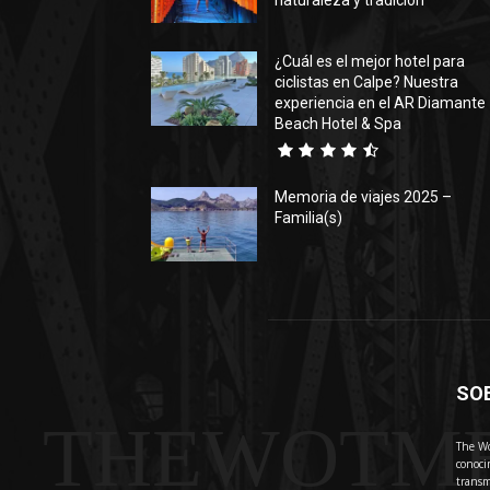
naturaleza y tradición
¿Cuál es el mejor hotel para
ciclistas en Calpe? Nuestra
experiencia en el AR Diamante
Beach Hotel & Spa
Memoria de viajes 2025 –
Familia(s)
SO
THEWOTM
The Wo
conoci
transm