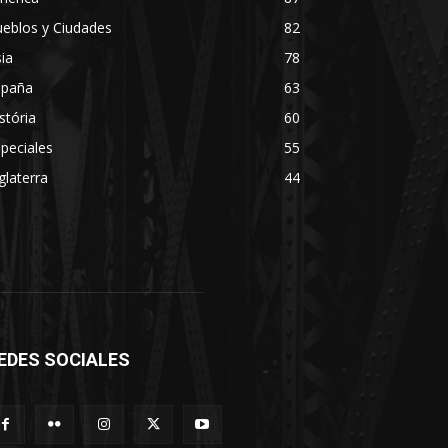
eblos y Ciudades
82
ia
78
spaña
63
stória
60
peciales
55
glaterra
44
EDES SOCIALES