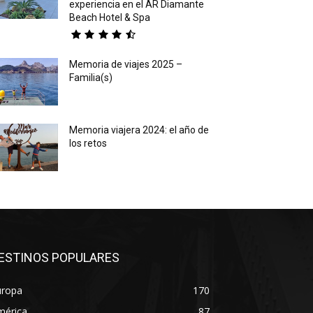
experiencia en el AR Diamante
Beach Hotel & Spa
Memoria de viajes 2025 –
Familia(s)
Memoria viajera 2024: el año de
los retos
ESTINOS POPULARES
uropa
170
mérica
87