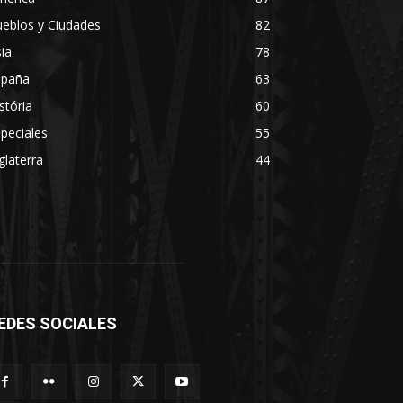
eblos y Ciudades
82
ia
78
spaña
63
stória
60
peciales
55
glaterra
44
EDES SOCIALES