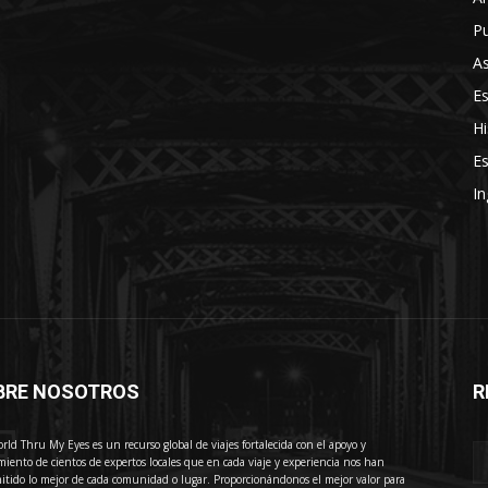
Pu
As
E
Hi
Es
In
BRE NOSOTROS
R
E
rld Thru My Eyes es un recurso global de viajes fortalecida con el apoyo y
miento de cientos de expertos locales que en cada viaje y experiencia nos han
itido lo mejor de cada comunidad o lugar. Proporcionándonos el mejor valor para