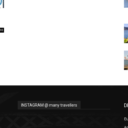
Thru
10
My
Eyes
D
INSTAGRAM @ many travellers
E
A