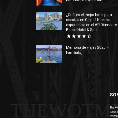
naturaleza y tradición
¿Cuál es el mejor hotel para
ciclistas en Calpe? Nuestra
experiencia en el AR Diamante
Beach Hotel & Spa
Memoria de viajes 2025 –
Familia(s)
SO
THEWOTM
The Wo
conoci
transm