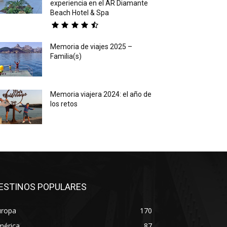
experiencia en el AR Diamante
Beach Hotel & Spa
Memoria de viajes 2025 –
Familia(s)
Memoria viajera 2024: el año de
los retos
ESTINOS POPULARES
uropa
170
mérica
87