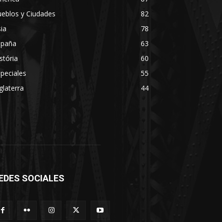
eblos y Ciudades
82
ia
78
spaña
63
stória
60
peciales
55
glaterra
44
EDES SOCIALES