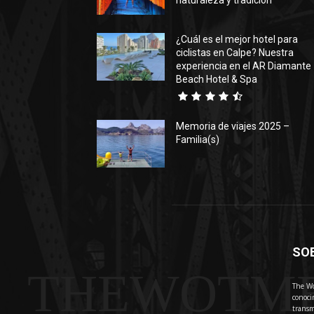
naturaleza y tradición
¿Cuál es el mejor hotel para
ciclistas en Calpe? Nuestra
experiencia en el AR Diamante
Beach Hotel & Spa
Memoria de viajes 2025 –
Familia(s)
SO
THEWOTM
The Wo
conoci
transm