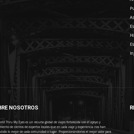
Pu
As
E
Hi
Es
In
BRE NOSOTROS
R
E
rld Thru My Eyes es un recurso global de viajes fortalecida con el apoyo y
miento de cientos de expertos locales que en cada viaje y experiencia nos han
itido lo mejor de cada comunidad o lugar. Proporcionándonos el mejor valor para