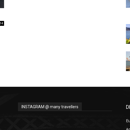
Thru
14
My
Eyes
D
INSTAGRAM @ many travellers
E
A