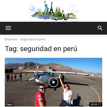
The
Etiquetas
Seguridad en perú
Tag:
seguridad en perú
World
Thru
My
Perú
00:02:17