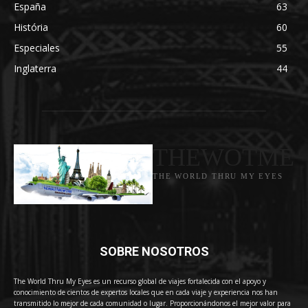
España
63
História
60
Especiales
55
Inglaterra
44
THEWOTME
THE WORLD THRU MY EYES
SOBRE NOSOTROS
The World Thru My Eyes es un recurso global de viajes fortalecida con el apoyo y
conocimiento de cientos de expertos locales que en cada viaje y experiencia nos han
transmitido lo mejor de cada comunidad o lugar. Proporcionándonos el mejor valor para