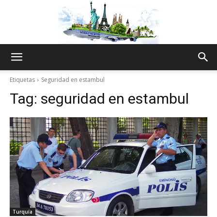
The
Etiquetas
Seguridad en estambul
Tag:
seguridad en estambul
World
Thru
My
Turquía