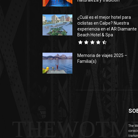
naturaleza y tradición
¿Cuál es el mejor hotel para
ciclistas en Calpe? Nuestra
experiencia en el AR Diamante
Beach Hotel & Spa
Memoria de viajes 2025 –
Familia(s)
SO
THEWOTM
The Wo
conoci
transm