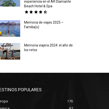
experiencia en el AR Diamante
Beach Hotel & Spa
Memoria de viajes 2025 –
Familia(s)
Memoria viajera 2024: el año de
los retos
ESTINOS POPULARES
uropa
170
mérica
87