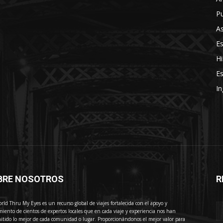
Pu
As
E
Hi
Es
In
BRE NOSOTROS
R
E
rld Thru My Eyes es un recurso global de viajes fortalecida con el apoyo y
miento de cientos de expertos locales que en cada viaje y experiencia nos han
itido lo mejor de cada comunidad o lugar. Proporcionándonos el mejor valor para