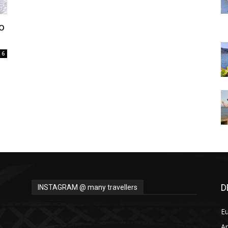
Thru
o
6
My
Eyes
D
INSTAGRAM @ many travellers
E
A