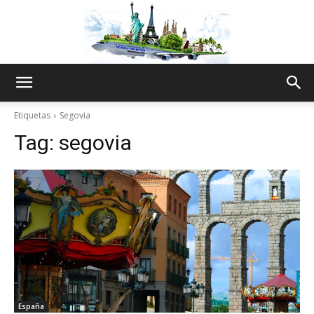
The
Etiquetas
Segovia
Tag:
segovia
World
Thru
My
España