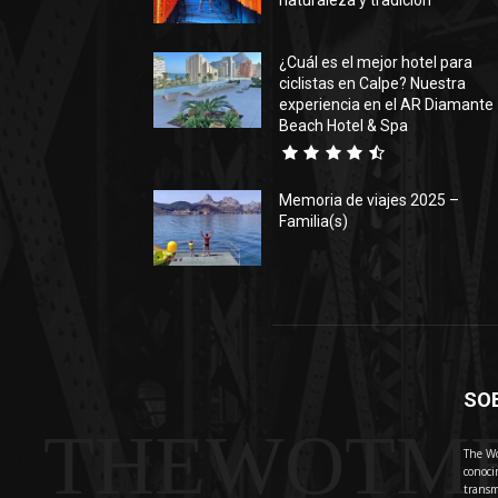
naturaleza y tradición
¿Cuál es el mejor hotel para
ciclistas en Calpe? Nuestra
experiencia en el AR Diamante
Beach Hotel & Spa
Memoria de viajes 2025 –
Familia(s)
SO
THEWOTM
The Wo
conoci
transm