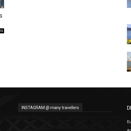
Thru
s
16
My
Eyes
D
INSTAGRAM @ many travellers
E
A