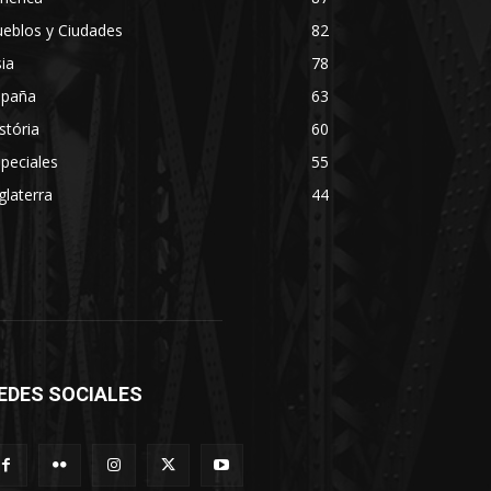
eblos y Ciudades
82
ia
78
spaña
63
stória
60
peciales
55
glaterra
44
EDES SOCIALES