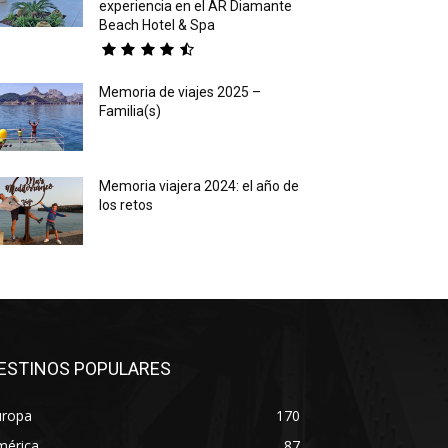
experiencia en el AR Diamante
Beach Hotel & Spa
Memoria de viajes 2025 –
Familia(s)
Memoria viajera 2024: el año de
los retos
ESTINOS POPULARES
uropa
170
mérica
87