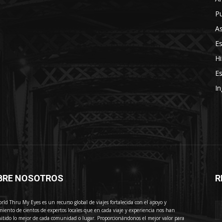
Pu
As
E
Hi
Es
In
BRE NOSOTROS
R
E
rld Thru My Eyes es un recurso global de viajes fortalecida con el apoyo y
miento de cientos de expertos locales que en cada viaje y experiencia nos han
itido lo mejor de cada comunidad o lugar. Proporcionándonos el mejor valor para