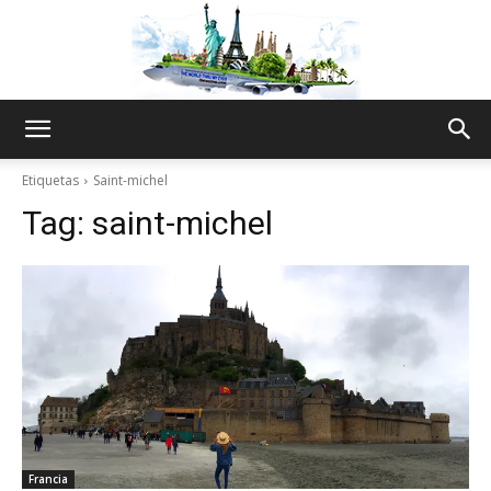
The
Etiquetas
Saint-michel
Tag:
saint-michel
World
Thru
My
Francia