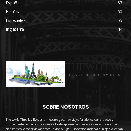
España
63
História
60
Especiales
55
Inglaterra
44
THEWOTME
THE WORLD THRU MY EYES
SOBRE NOSOTROS
The World Thru My Eyes es un recurso global de viajes fortalecida con el apoyo y
conocimiento de cientos de expertos locales que en cada viaje y experiencia nos han
transmitido lo mejor de cada comunidad o lugar. Proporcionándonos el mejor valor para