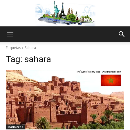
The
Etiquetas
Sahara
Tag:
sahara
World
Thru
My
Marruecos