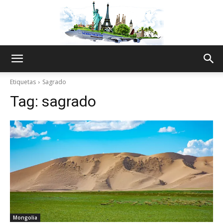
The
Etiquetas
Sagrado
Tag:
sagrado
World
Thru
My
Mongolia