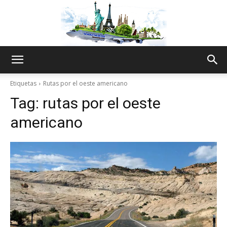
The
Etiquetas
Rutas por el oeste americano
Tag:
rutas por el oeste
World
americano
Thru
My