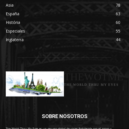
Asia
78
España
63
História
60
Especiales
55
Inglaterra
44
THEWOTME
THE WORLD THRU MY EYES
SOBRE NOSOTROS
The World Thru My Eyes es un recurso global de viajes fortalecida con el apoyo y