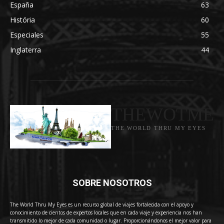
España
63
História
60
Especiales
55
Inglaterra
44
THEWOTME
THE WORLD THRU MY EYES
SOBRE NOSOTROS
The World Thru My Eyes es un recurso global de viajes fortalecida con el apoyo y
conocimiento de cientos de expertos locales que en cada viaje y experiencia nos han
transmitido lo mejor de cada comunidad o lugar. Proporcionándonos el mejor valor para