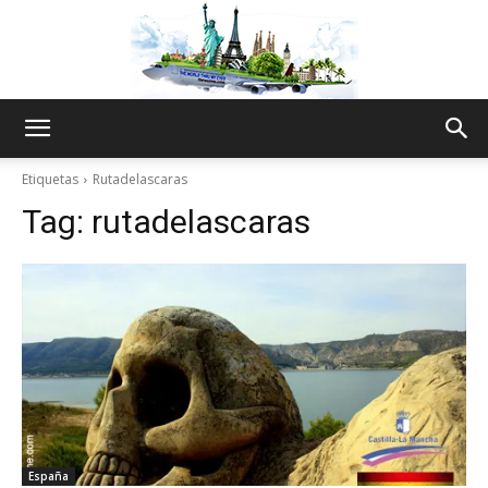
The
Etiquetas
Rutadelascaras
Tag:
rutadelascaras
World
Thru
My
España