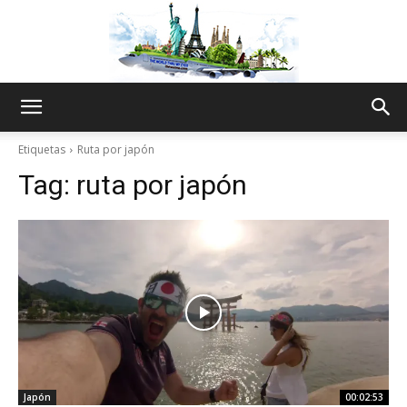
The
Etiquetas
Ruta por japón
Tag:
ruta por japón
World
Thru
My
Japón
00:02:53