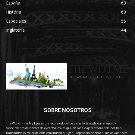
España
63
História
60
Especiales
55
Inglaterra
44
THEWOTME
THE WORLD THRU MY EYES
SOBRE NOSOTROS
The World Thru My Eyes es un recurso global de viajes fortalecida con el apoyo y
conocimiento de cientos de expertos locales que en cada viaje y experiencia nos han
transmitido lo mejor de cada comunidad o lugar. Proporcionándonos el mejor valor para