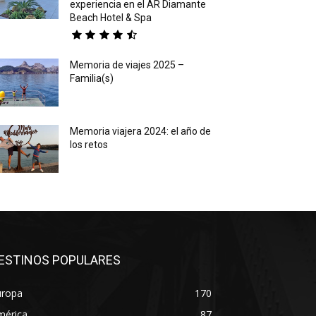
experiencia en el AR Diamante
Beach Hotel & Spa
Memoria de viajes 2025 –
Familia(s)
Memoria viajera 2024: el año de
los retos
ESTINOS POPULARES
uropa
170
mérica
87