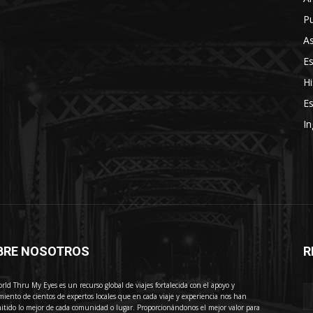
Pu
As
E
Hi
Es
In
BRE NOSOTROS
R
E
rld Thru My Eyes es un recurso global de viajes fortalecida con el apoyo y
miento de cientos de expertos locales que en cada viaje y experiencia nos han
itido lo mejor de cada comunidad o lugar. Proporcionándonos el mejor valor para