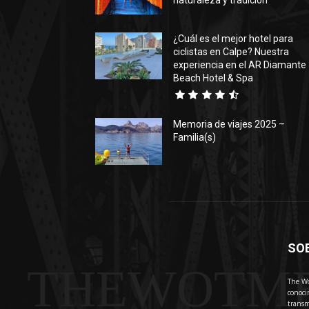
naturaleza y tradición
¿Cuál es el mejor hotel para
ciclistas en Calpe? Nuestra
experiencia en el AR Diamante
Beach Hotel & Spa
Memoria de viajes 2025 –
Familia(s)
SO
THEWOTM
The Wo
conoci
transm