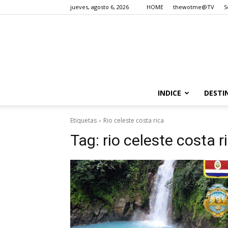
jueves, agosto 6, 2026
HOME
thewotme@TV
S
INDICE
DESTI
Etiquetas
Rio celeste costa rica
Tag:
rio celeste costa r