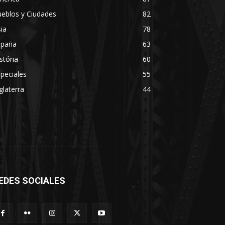
eblos y Ciudades
82
ia
78
spaña
63
stória
60
peciales
55
glaterra
44
EDES SOCIALES