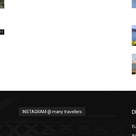
Thru
11
My
Eyes
D
INSTAGRAM @ many travellers
E
A