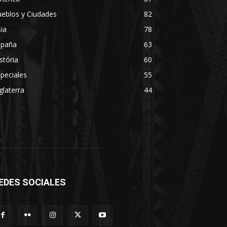
eblos y Ciudades
82
ia
78
spaña
63
stória
60
peciales
55
glaterra
44
EDES SOCIALES