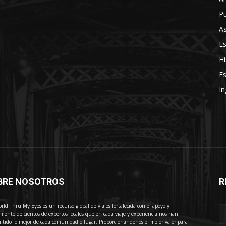
Pu
As
E
Hi
Es
In
BRE NOSOTROS
R
E
rld Thru My Eyes es un recurso global de viajes fortalecida con el apoyo y
miento de cientos de expertos locales que en cada viaje y experiencia nos han
itido lo mejor de cada comunidad o lugar. Proporcionándonos el mejor valor para