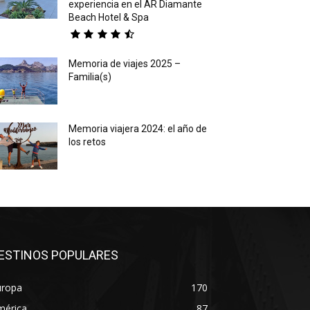
experiencia en el AR Diamante
Beach Hotel & Spa
Memoria de viajes 2025 –
Familia(s)
Memoria viajera 2024: el año de
los retos
ESTINOS POPULARES
uropa
170
mérica
87