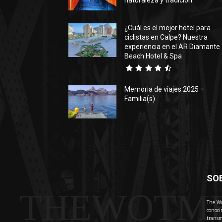
naturaleza y tradición
¿Cuál es el mejor hotel para
ciclistas en Calpe? Nuestra
experiencia en el AR Diamante
Beach Hotel & Spa
Memoria de viajes 2025 –
Familia(s)
SO
THEWOTM
The Wo
conoci
transm