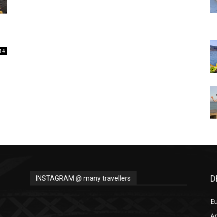
Thru
14
My
Eyes
D
INSTAGRAM @ many travellers
E
A