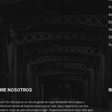
Pu
As
E
Hi
Es
In
BRE NOSOTROS
R
E
rld Thru My Eyes es un recurso global de viajes fortalecida con el apoyo y
miento de cientos de expertos locales que en cada viaje y experiencia nos han
itido lo mejor de cada comunidad o lugar. Proporcionándonos el mejor valor para