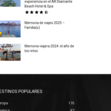
experiencia en el AR Diamante
Beach Hotel & Spa
Memoria de viajes 2025 –
Familia(s)
Memoria viajera 2024: el año de
los retos
ESTINOS POPULARES
uropa
170
mérica
87