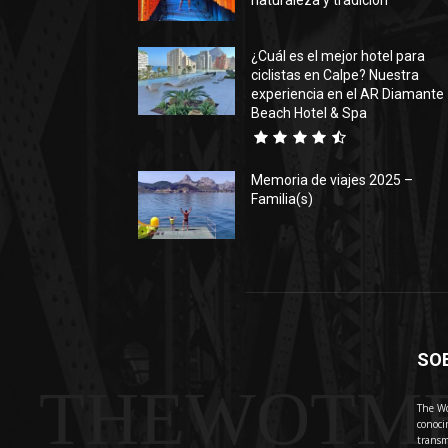
naturaleza y tradición
¿Cuál es el mejor hotel para
ciclistas en Calpe? Nuestra
experiencia en el AR Diamante
Beach Hotel & Spa
Memoria de viajes 2025 –
Familia(s)
SO
THEWOTM
The Wo
conoci
transm