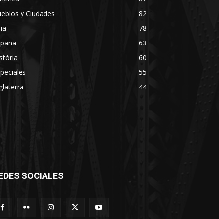
eblos y Ciudades
82
ia
78
spaña
63
stória
60
peciales
55
glaterra
44
EDES SOCIALES