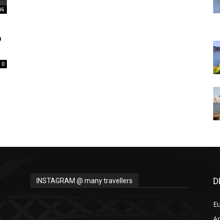
Thru
46
o
0
My
Eyes
D
INSTAGRAM @ many travellers
E
A