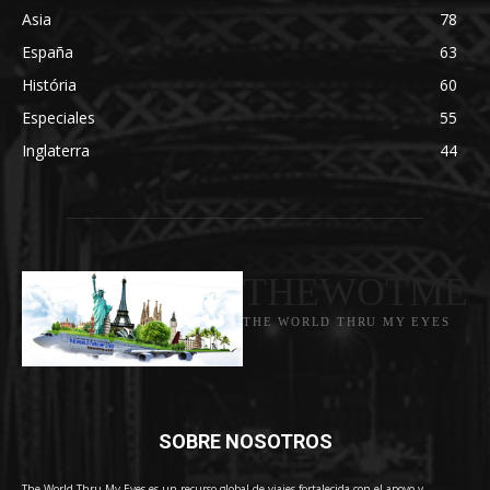
Asia
78
España
63
História
60
Especiales
55
Inglaterra
44
THEWOTME
THE WORLD THRU MY EYES
SOBRE NOSOTROS
The World Thru My Eyes es un recurso global de viajes fortalecida con el apoyo y