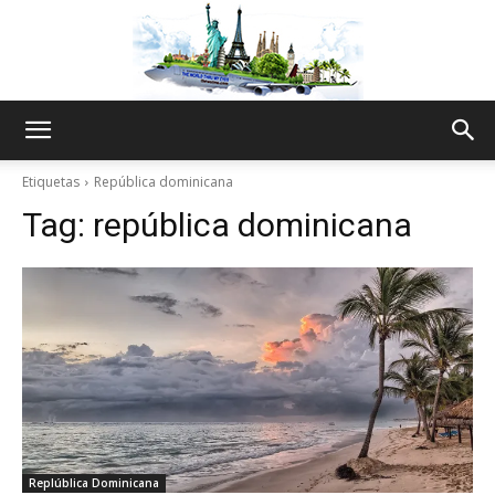
The
Etiquetas
República dominicana
Tag:
república dominicana
World
Thru
My
Replública Dominicana