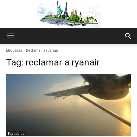
The
Etiquetas
Reclamar a ryanair
Tag:
reclamar a ryanair
World
Thru
My
Especiales